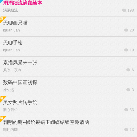
涓涓细流滴鼠绘本
涓涓细流
198
无聊画只喵。
bjuanjuan
20
无聊手绘
bjuanjuan
19
素描风景来一张
风吹一夜冷
6
数码中国画初探
徐久远
3
美女照片转手绘
素心若尘
33
翱翔的鹰--鼠绘银镶玉蝴蝶结镂空邀请函
翱翔的鹰
13