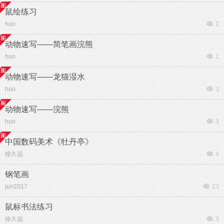
鼠绘练习
huo
2
动物速写——简笔画浣熊
huo
1
动物速写——龙猫湿水
huo
3
动物速写——浣熊
huo
3
中国数码美术《牡丹亭》
徐久远
4
钢笔画
jun2017
23
鼠标书法练习
徐久远
3