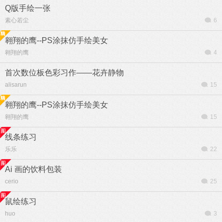
Q版手绘一张
素心若尘
6
翱翔的鹰--PS涂抹仿手绘美女
翱翔的鹰
4
首次数位板色彩习作——花卉静物
alisarun
15
翱翔的鹰--PS涂抹仿手绘美女
翱翔的鹰
15
线条练习
乐乐
22
Ai 画的饮料包装
cerio
25
鼠绘练习
huo
3