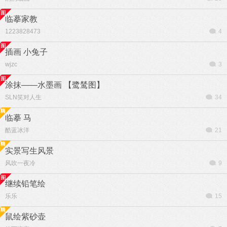
临摹家教
1223828473
4
插画 小兔子
wjzc
3
涂抹——水墨画 【鹭鸶图】
SLN笑对人生
34
临摹 马
酷蓝冰洋
21
实景写生风景
风吹一夜冷
9
继续铅笔绘
乐乐
15
鼠绘紫砂壶