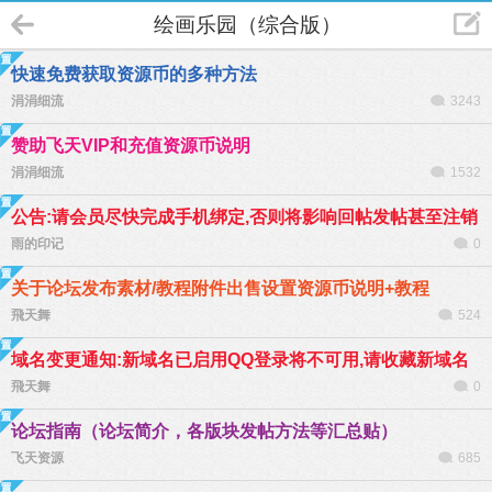
绘画乐园（综合版）
快速免费获取资源币的多种方法
涓涓细流
3243
赞助飞天VIP和充值资源币说明
涓涓细流
1532
公告:请会员尽快完成手机绑定,否则将影响回帖发帖甚至注销
雨的印记
0
关于论坛发布素材/教程附件出售设置资源币说明+教程
飛天舞
524
域名变更通知:新域名已启用QQ登录将不可用,请收藏新域名
飛天舞
0
论坛指南（论坛简介，各版块发帖方法等汇总贴）
飞天资源
685