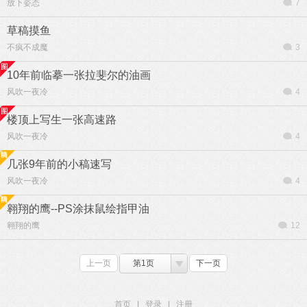
放下姿态
7
草稿摸鱼
不疯不成魔
3
10年前临摹一张拉斐尔的油画
风吹一夜冷
4
楼顶上写生一张高速路
风吹一夜冷
4
几张9年前的小稿速写
风吹一夜冷
4
翱翔的鹰--PS涂抹鼠绘指甲油
翱翔的鹰
12
上一页
第1页
下一页
首页
|
登录
|
注册