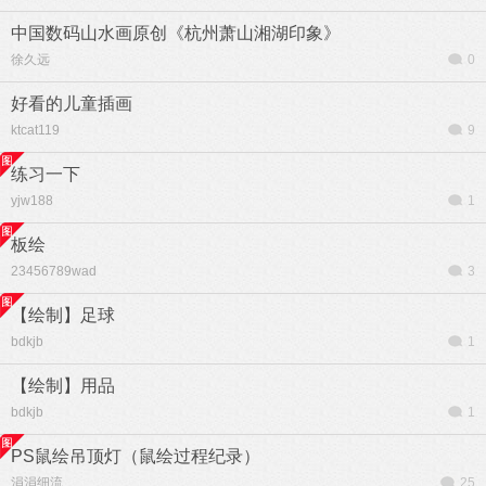
中国数码山水画原创《杭州萧山湘湖印象》
徐久远
0
好看的儿童插画
ktcat119
9
练习一下
yjw188
1
板绘
23456789wad
3
【绘制】足球
bdkjb
1
【绘制】用品
bdkjb
1
PS鼠绘吊顶灯（鼠绘过程纪录）
涓涓细流
25