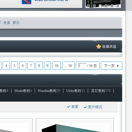
Z
光束
胶片
收藏本版
4
5
6
7
8
9
10
... 16
/ 16 页
下一页
D教程
4
Modo教程
4
Houdini教程
29
Unity教程
15
其它教程
178
新窗
图片模式