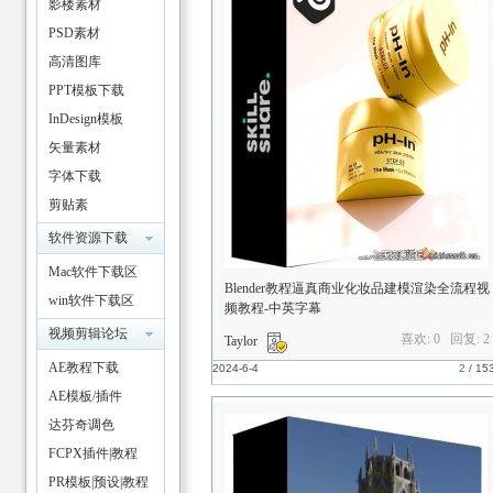
影楼素材
PSD素材
高清图库
PPT模板下载
论
InDesign模板
矢量素材
字体下载
剪贴素
材/Scrapbook
软件资源下载
Mac软件下载区
Blender教程逼真商业化妆品建模渲染全流程视
win软件下载区
频教程-中英字幕
坛
视频剪辑论坛
喜欢: 0 回复:
2
Taylor
AE教程下载
2024-6-4
2
/
15
AE模板/插件
达芬奇调色
FCPX插件|教程
PR模板|预设|教程