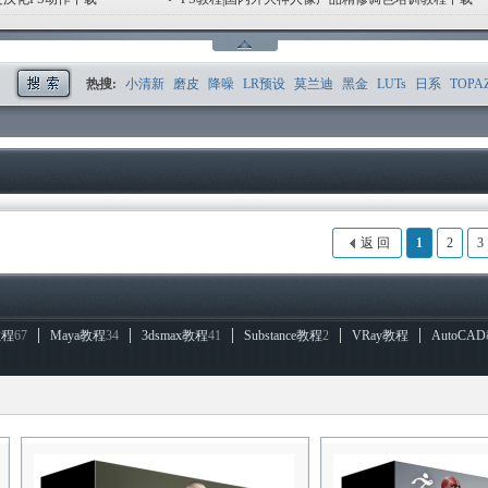
1
2
3
4
5
6
热搜:
小清新
磨皮
降噪
LR预设
莫兰迪
黑金
LUTs
日系
TOPA
返 回
1
2
3
教程
67
Maya教程
34
3dsmax教程
41
Substance教程
2
VRay教程
AutoCA