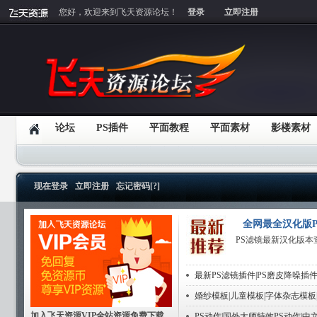
您好，欢迎来到飞天资源论坛！
登录
立即注册
论坛
PS插件
平面教程
平面素材
影楼素材
现在登录
立即注册
忘记密码[?]
全网最全汉化版P
PS滤镜最新汉化版本
最新PS滤镜插件|PS磨皮降噪插件
婚纱模板|儿童模板|字体杂志模板
加入飞天资源VIP全站资源免费下载
PS动作|国外大师特效PS动作|中