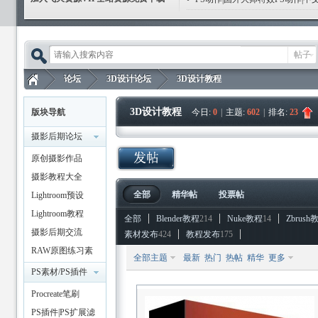
帖子
论坛
3D设计论坛
3D设计教程
3D设计教程
版块导航
今日:
0
|
主题:
602
|
排名:
23
摄影后期论坛
飞
»
›
›
原创摄影作品
摄影教程大全
全部
精华帖
投票帖
Lightroom预设
Lightroom教程
全部
Blender教程
214
Nuke教程
14
Zbrush
摄影后期交流
素材发布
424
教程发布
175
RAW原图练习素
全部主题
最新
热门
热帖
精华
更多
材
PS素材/PS插件
天
Procreate笔刷
PS插件|PS扩展滤