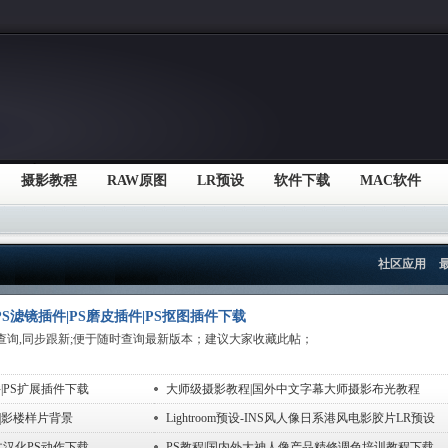
摄影教程
RAW原图
LR预设
软件下载
MAC软件
社区应用
S滤镜插件|PS磨皮插件|PS抠图插件下载
查询,同步跟新;便于随时查询最新版本；建议大家收藏此帖；
|PS扩展插件下载
大师级摄影教程|国外中文字幕大师摄影布光教程
|影楼样片背景
Lightroom预设-INS风人像日系港风电影胶片LR预设
文汉化PS动作下载
PS教程|国内外大神人像产品精修调色培训教程下载