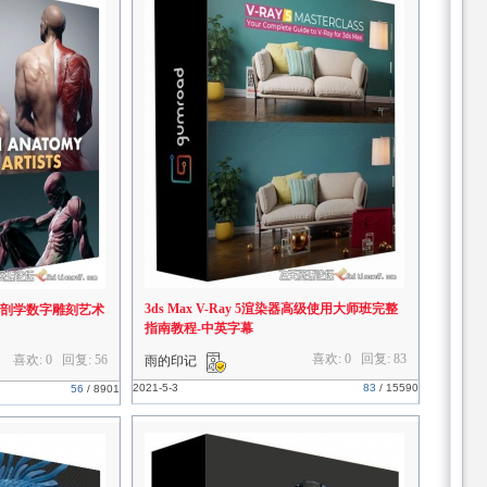
3ds Max V-Ray 5渲染器高级使用大师班完整
人体解剖学数字雕刻艺术
指南教程-中英字幕
喜欢: 0 回复:
83
喜欢: 0 回复:
56
雨的印记
2021-5-3
83
/
15590
56
/
8901