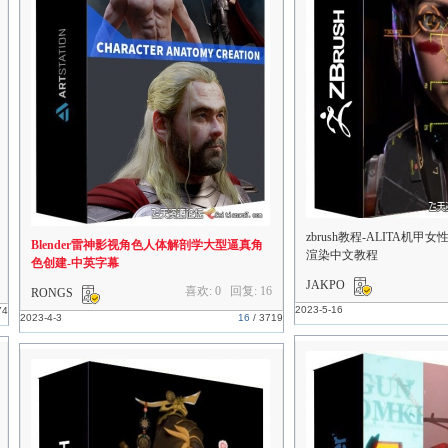
zbrush教程-ALITA机
Blender雷神影视角色人体解剖学大型逼真角
渲染中文教程
色创建-中英字幕
JAKPO
喜欢: 0 回复:
16
RONGS
2023-5-16
74
2023-4-3
16
/
3719