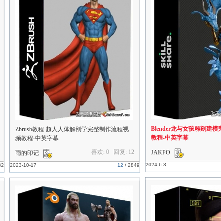
Blender龙与女孩雕刻建
Zbrush教程-超人人体解剖学完整制作流程视
教程-中英字幕
频教程-中英字幕
喜欢: 0 回复:
12
JAKPO
雨的印记
2024-6-3
32
2023-10-17
12
/
2849