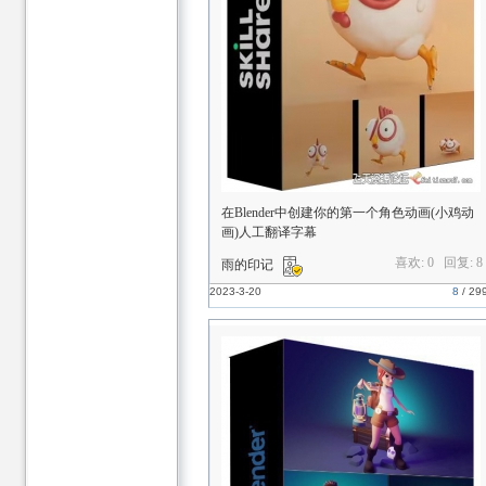
在Blender中创建你的第一个角色动画(小鸡动
画)人工翻译字幕
喜欢: 0 回复:
8
雨的印记
2023-3-20
8
/
29