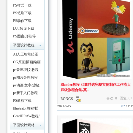
镜
PS样式下载
PS笔刷下载
PS动作下载
LUT预设下载
PS图案/形状等
资
平面设计教程
AI人工智能绘图
CG原画|插画|绘画
教程
ps音画/图文教程
ps图片处理教程
Blender教程-35套精选完整实例制作工作流大
ps动画/文字/滤镜
师级教程合集-英...
教程
ps新手入门教程
喜欢: 0 回复:
87
RONGS
PS教程下载
源
2021-5-27
87
/
111
Illustrator教程/插
件
CorelDRAW教程/
插件
平面设计素材