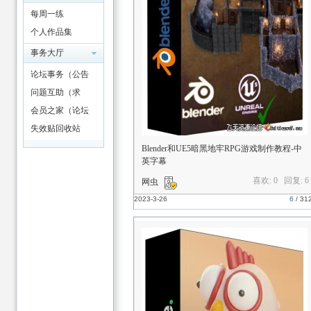
每周一练
个人作品集
事务大厅
论坛事务（公告
活动/友链改名）
问题互助（求
助、答疑解惑）
会员之家（论坛
指南/报到）
失效贴回收站
Blender和UE5暗黑地牢RPG游戏制作教程-中
英字幕
喜欢: 0 回复:
6
网虫
2023-3-26
6
/
31