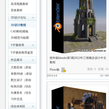
高清视频素材
音效素材
3D设计论坛
3D设计教程
C4D教程|模板
3D模型与贴图
VIP素材库
VIP素材推荐鉴赏
然年糕blender第5期2022年三维概念设计中文
作品展示
教程
大图音画（原创
喜欢: 0 回复:
16
Photo杨
版）
单图/特效（原创
2023-4-6
16
/
40
版）
图文设计（原创
版）
绘画乐园（综合
版）
头像签名（综合
版）
习作交流
综合休闲区