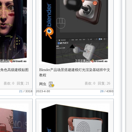
甲女性角色高级建模贴图
Blender产品场景搭建建模灯光渲染基础班中文
教程
喜欢: 0 回复:
21
喜欢: 0 回复:
26
网虫
21
/
3318
2023-4-30
26
/
4393