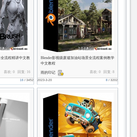
技术全流程精讲中文教
Blender影视级废墟加油站场景全流程案例教学
中文教程
喜欢: 0 回复:
16
喜欢: 0 回复:
8
雨的印记
16
/
3452
2023-3-20
8
/
3202