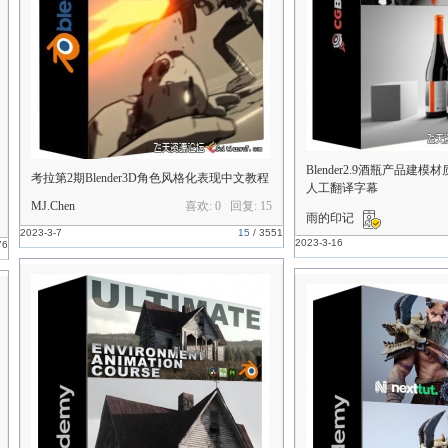
Blender2.9酒瓶产品建
考拉第2期Blender3D角色风格化表现中文教程
人工翻译字幕
MJ.Chen
喜欢: 0 回复:
15
雨的印记
2023-3-7
15
/
3551
2023-3-16
76