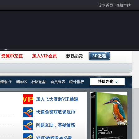
设为首页
收藏本站
资源币充值
加入VIP会员
影视后期
3D教程
快捷导航
最新帖子
精华区
社区热帖
会员列表
统计排行
加入飞天资源VIP通道
快速免费获取资源币
问题互助，答疑解惑
资源/教程发布必看