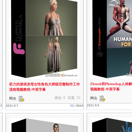
Zbrush和Photoshop
权力的游戏龙母女性角色大师级完整制作工作
视频教程-中英字幕
流程视频教程-中英字幕
喜欢: 0 回复:
53
网虫
网虫
11
2021-5-5
2021-5-7
53
/
9043