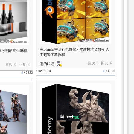
在Blender中进行风格化艺术建模渲染教程-人
模材质照明动画全流程-
工翻译字幕教程
喜欢: 0 回复:
6
雨的印记
喜欢: 0 回复:
4
2023-3-13
6
/
2855
4
/
2823