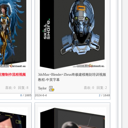
模完整制作流程视频
3dsMax+Blender+Zbrus终极建模雕刻培训视频
教程-中英字幕
喜欢: 0 回复:
8
喜欢: 0 回复:
2
Taylor
8
/
1885
2024-6-4
2
/
1648