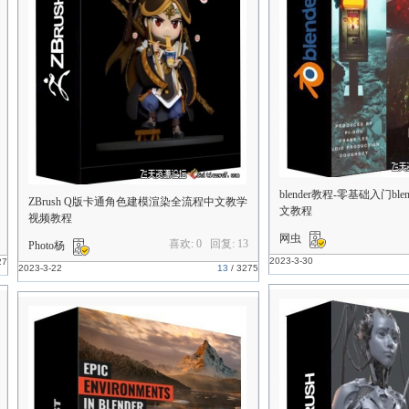
blender教程-零基础入门bl
ZBrush Q版卡通角色建模渲染全流程中文教学
文教程
视频教程
网虫
喜欢: 0 回复:
13
Photo杨
2023-3-30
27
2023-3-22
13
/
3275