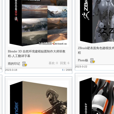
ZBrush硬表面角色建模
Blender 3D 自然环境建模贴图制作大师班教
程
程-人工翻译字幕
Photo杨
喜欢: 0 回复:
6
雨的印记
2023-3-22
91
2023-3-16
6
/
2665