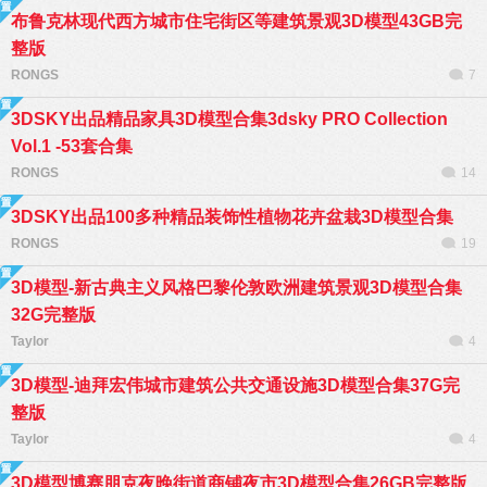
布鲁克林现代西方城市住宅街区等建筑景观3D模型43GB完
整版
RONGS
7
3DSKY出品精品家具3D模型合集3dsky PRO Collection
Vol.1 -53套合集
RONGS
14
3DSKY出品100多种精品装饰性植物花卉盆栽3D模型合集
RONGS
19
3D模型-新古典主义风格巴黎伦敦欧洲建筑景观3D模型合集
32G完整版
Taylor
4
3D模型-迪拜宏伟城市建筑公共交通设施3D模型合集37G完
整版
Taylor
4
3D模型博赛朋克夜晚街道商铺夜市3D模型合集26GB完整版