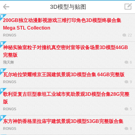
3D模型与贴图
200GB独立动漫影视游戏三维打印角色3D模型终极合集
Mega STL Collection
RONGS
22
神秘实验室粒子对撞机真空密封室等设备场景3D模型44GB
完整版
飛天舞
6
瓦尔哈拉荣耀维京王国建筑景观3D模型合集 64GB完整版
RONGS
9
歌利亚复古巨型泰坦工业城市奖助景观3D模型合集28G完整
版
RONGS
5
东方神韵香格里拉庙宇建筑景观3D模型53GB完整版合集
RONGS
8