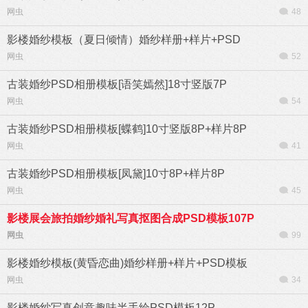
网虫
48
影楼婚纱模板（夏日倾情）婚纱样册+样片+PSD
网虫
52
古装婚纱PSD相册模板[语笑嫣然]18寸竖版7P
网虫
54
古装婚纱PSD相册模板[蝶鹤]10寸竖版8P+样片8P
网虫
41
古装婚纱PSD相册模板[凤黛]10寸8P+样片8P
网虫
45
影楼展会旅拍婚纱婚礼写真抠图合成PSD模板107P
网虫
99
影楼婚纱模板(黄昏恋曲)婚纱样册+样片+PSD模板
网虫
34
影楼婚纱写真创意趣味半手绘PSD模板12P