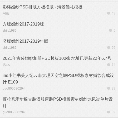
影楼婚纱PSD排版方板模版 - 海景婚礼模板
网虫
43
方版婚纱2017-2019版
shijy1986
5
竖版婚纱2017-2019年版
shijy1986
26
2021年古装婚纱相册PSD模板100张 地址已更新22年6.7号
远zzz
74
ins小红书美人纪云南大理天空之城PSD模板素材婚纱合成设
计 E109
guo805680294
29
薇拉秀禾华服古装汉服唐装PSD模板素材婚纱龙凤褂单片设
计
guo805680294
39