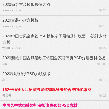
2020婚纱古装模板凤仪之诏
ParanoidStyle
21
2020古装小欢喜模板
ParanoidStyle
15
2020中国古风全家福PSD模板亲子照相册排版面PS设计素材
方版
wj001122334
22
2020新款中国古风婚纱工笔画全家福写真PSD分层素材模板
Yin
185
2020影楼婚纱PSD排版模版
心1
10
162张婚纱大片裙摆拖尾丝绸飘纱叠加合成PNG素材
飛天舞
23
中国风中式婚纱婚礼海报请柬40款PSD素材