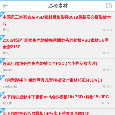
影楼素材
中国风工笔画古装PSD素材模板影楼2019最新展会摄影放大
片
网虫
521
2108超流行影楼夜光婚纱拖尾飘纱头纱裙摆PSD素材1-8季
全套216P
网虫
953
超流行超漂亮的夜光婚纱大全PSD,(含小样及放大片)
wutian
843
《创意影楼 》婚纱写真儿童模板设计素材总汇(46DVD)
yanhuibin
520
水下婚纱摄影水下摄影psd婚纱模板10xPSD+样册15xJPG
飛天舞
1058
水下婚纱摄影合成模板14P+水下特效参考图14P