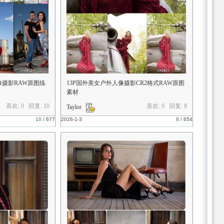
像摄影RAW原图练
13P国外美女户外人像摄影CR2格式RAW原图
素材
喜欢: 0 回复:
10
喜欢: 0 回复:
8
Taylor
10
/
677
2026-1-3
8
/
654