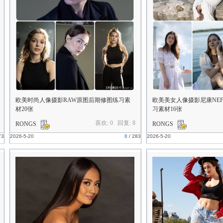
欧美时尚人像摄影RAW原图后期修图练习素
欧美美女人像摄影尼康NE
材20张
习素材16张
喜欢: 0 回复:
8
RONGS
RONGS
73
2026-5-20
8
/
283
2026-5-20