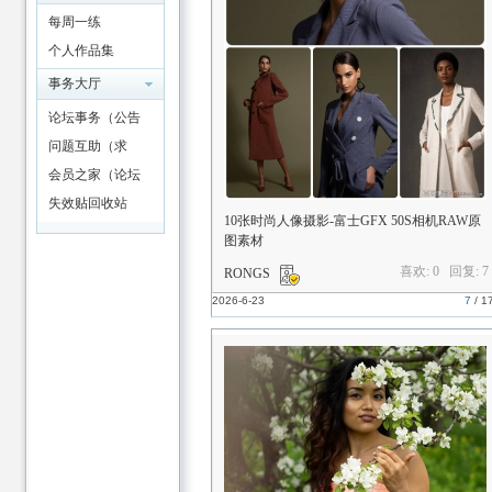
每周一练
个人作品集
事务大厅
论坛事务（公告
活动/友链改名）
问题互助（求
助、答疑解惑）
会员之家（论坛
指南/报到）
失效贴回收站
10张时尚人像摄影-富士GFX 50S相机RAW原
图素材
喜欢: 0 回复:
7
RONGS
2026-6-23
7
/
1