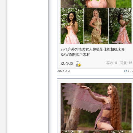
25张户外外模美女人像摄影佳能相机未修
RAW原图练习素材
喜欢: 0 回复:
16
RONGS
2026-2-3
16
/
7