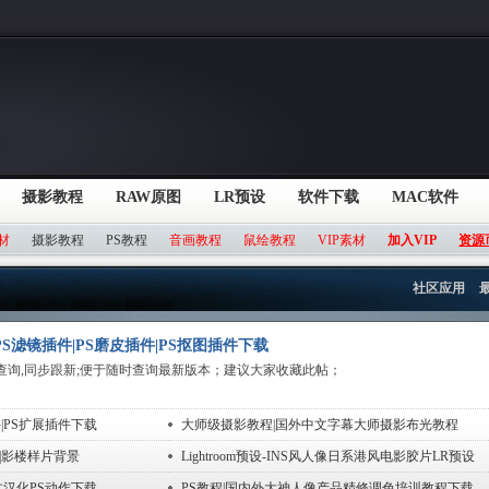
摄影教程
RAW原图
LR预设
软件下载
MAC软件
材
摄影教程
PS教程
音画教程
鼠绘教程
VIP素材
加入VIP
资源
社区应用
S滤镜插件|PS磨皮插件|PS抠图插件下载
查询,同步跟新;便于随时查询最新版本；建议大家收藏此帖；
|PS扩展插件下载
大师级摄影教程|国外中文字幕大师摄影布光教程
|影楼样片背景
Lightroom预设-INS风人像日系港风电影胶片LR预设
文汉化PS动作下载
PS教程|国内外大神人像产品精修调色培训教程下载