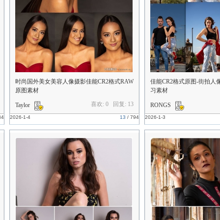
时尚国外美女美容人像摄影佳能CR2格式RAW
佳能CR2格式原图-街拍人
原图素材
习素材
喜欢: 0 回复:
13
Taylor
RONGS
34
2026-1-4
13
/
794
2026-1-3