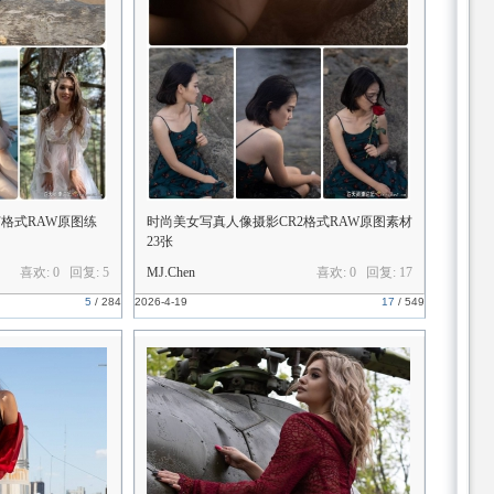
F格式RAW原图练
时尚美女写真人像摄影CR2格式RAW原图素材
23张
喜欢: 0 回复:
5
MJ.Chen
喜欢: 0 回复:
17
5
/
284
2026-4-19
17
/
549