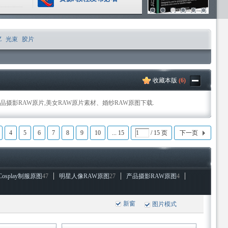
Z
光束
胶片
收藏本版
(
6
)
产品摄影RAW原片,美女RAW原片素材、婚纱RAW原图下载.
4
5
6
7
8
9
10
... 15
/ 15 页
下一页
Cosplay制服原图
47
明星人像RAW原图
27
产品摄影RAW原图
4
新窗
图片模式