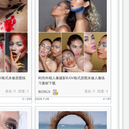
W格式未修原图练
时尚外模人像摄影RAW格式原图未修人像练
习素材下载
喜欢: 0 回复:
3
喜欢: 0 回复:
4
RONGS
3
/
102
2026-7-29
4
/
97