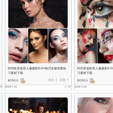
时尚欧美妆容人像摄影RAW格式未修原图练
时尚彩妆欧美人像摄影RA
习素材下载
习素材下载
喜欢: 0 回复:
1
RONGS
RONGS
76
2026-7-31
1
/
57
2026-7-29