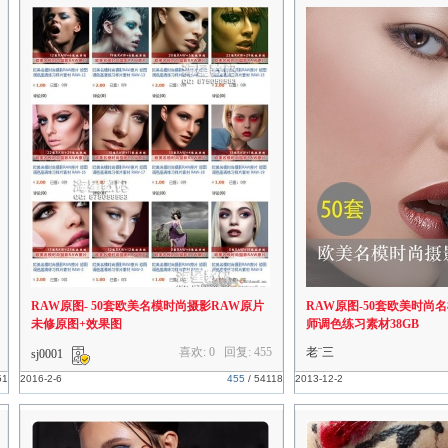
RAW原图- 50套欧美名模时尚摄影RAW原片
RAW原图-50套欧美时尚
未修原图+效果图
师调色练习素材38GB
喜欢: 0 回复:
455
老¨三
sj0001
51
2016-2-6
455
/
54118
2013-12-2