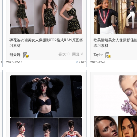
碎花连衣裙美女人像摄影CR2格式RAW原图练
欧美情绪美女人像摄影佳能
习素材
练习素材
喜欢: 0 回复:
8
飛天舞
Taylor
41
2025-12-14
8
/
620
2025-12-4