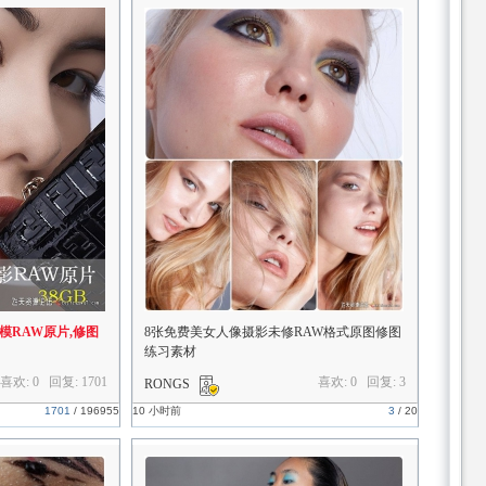
名模RAW原片,修图
8张免费美女人像摄影未修RAW格式原图修图
练习素材
喜欢: 0 回复:
1701
喜欢: 0 回复:
3
RONGS
1701
/
196955
10 小时前
3
/
20