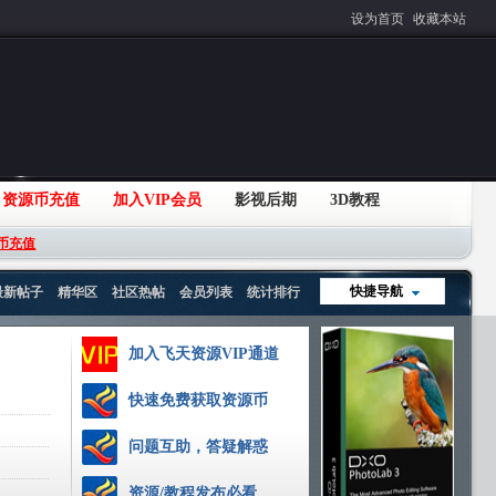
设为首页
收藏本站
资源币充值
加入VIP会员
影视后期
3D教程
币充值
快捷导航
最新帖子
精华区
社区热帖
会员列表
统计排行
加入飞天资源VIP通道
快速免费获取资源币
问题互助，答疑解惑
资源/教程发布必看