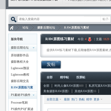
帖子
论坛
摄影后期论坛
RAW原图练习素材
RAW原图练习素材
版块导航
今日:
4
|
主题:
1123
摄影后期论坛
飞
»
›
›
提供RAW练习素材下载,后期修图RAW原图素材,
原创摄影作品
摄影教程大全
Lightroom预设
Lightroom教程
全部
精华帖
投票帖
摄影后期交流
全部
时尚人像RAW原图
600
私房写真RAW原
RAW原图练习素
美食摄影RAW原图
1
其他RAW原图
16
材
PS素材/PS插件
天
全部主题
最新
热门
热帖
精华
更多
Procreate笔刷
PS插件|PS扩展滤