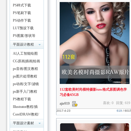
镜
PS样式下载
PS笔刷下载
PS动作下载
LUT预设下载
PS图案/形状等
资
平面设计教程
AI人工智能绘图
CG原画|插画|绘画
教程
ps音画/图文教程
ps图片处理教程
ps动画/文字/滤镜
112套欧美时尚模特摄影raw格式原图调色学
教程
ps新手入门教程
习必备65GB
PS教程下载
源
喜欢: 0 回复:
619
ajie919
Illustrator教程/插
2017-4-23
619
/
601
件
CorelDRAW教程/
插件
平面设计素材