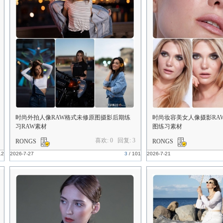
时尚外拍人像RAW格式未修原图摄影后期练
时尚妆容美女人像摄影RA
习RAW素材
图练习素材
喜欢: 0 回复:
3
RONGS
RONGS
12
2026-7-27
3
/
101
2026-7-21