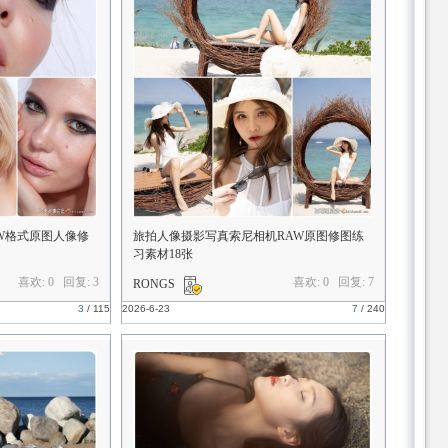
W格式原图人像修
旅拍人像摄影写真索尼相机RAW原图修图练
习素材18张
喜欢: 0 回复:
3
喜欢: 0 回复:
7
RONGS
3
/
115
2026-6-23
7
/
240