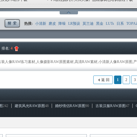
1
2
3
4
5
6
热搜:
小清新
磨皮
降噪
LR预设
莫兰迪
黑金
LUTs
日系
TOPA
|
排名:
4
古装人像RAW练习素材,人像摄影RAW原图素材,高清RAW素材,小清新人像RAW原图,
返 回
1
2
3
图
242
建筑风光RAW原图
48
婚纱情侣RAW原图
90
古装汉服RAW原图
47