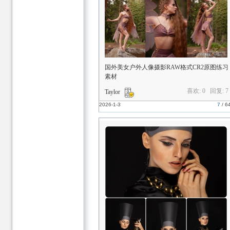
国外美女户外人像摄影RAW格式CR2原图练习
素材
喜欢: 0 回复:
7
Taylor
2026-1-3
7
/
6