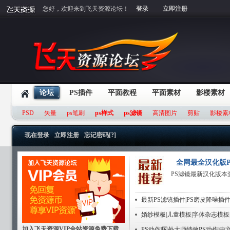
您好，欢迎来到飞天资源论坛！
登录
立即注册
论坛
PS插件
平面教程
平面素材
影楼素材
PSD
矢量
ps笔刷
ps样式
ps滤镜
高清图片
剪贴
影楼素
现在登录
立即注册
忘记密码[?]
全网最全汉化版P
PS滤镜最新汉化版本
最新PS滤镜插件|PS磨皮降噪插件
婚纱模板|儿童模板|字体杂志模板
加入飞天资源VIP全站资源免费下载
PS动作|国外大师特效PS动作|中