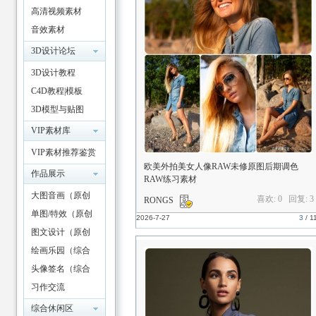
高清视频素材
音效素材
3D设计论坛
3D设计教程
C4D教程|模板
3D模型与贴图
VIP素材库
VIP素材推荐鉴赏
欧美外拍美女人像RAW未修原图后期调色
作品展示
RAW练习素材
大图音画（原创
喜欢: 0 回复:
3
RONGS
版）
单图/特效（原创
2026-7-27
3
/
1
版）
图文设计（原创
版）
绘画乐园（综合
版）
头像签名（综合
版）
习作交流
综合休闲区