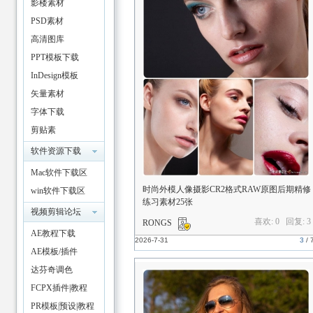
影楼素材
PSD素材
高清图库
PPT模板下载
论
InDesign模板
矢量素材
字体下载
剪贴素
材/Scrapbook
软件资源下载
Mac软件下载区
时尚外模人像摄影CR2格式RAW原图后期精修
win软件下载区
练习素材25张
坛
视频剪辑论坛
喜欢: 0 回复:
3
RONGS
AE教程下载
2026-7-31
3
/
AE模板/插件
达芬奇调色
FCPX插件|教程
PR模板|预设|教程