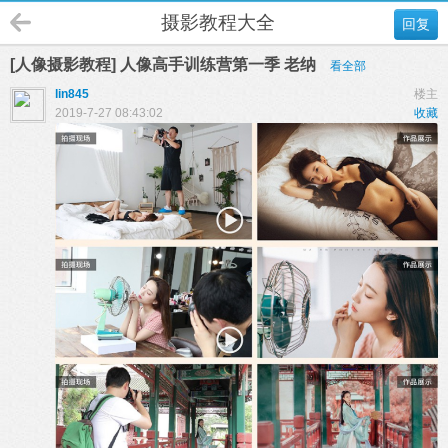
摄影教程大全
回复
[人像摄影教程] 人像高手训练营第一季 老纳
看全部
lin845
楼主
2019-7-27 08:43:02
收藏