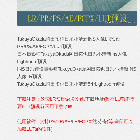
TakuyaOkada岡田拓也日系小清新INS人像
LR预设
PR/PS/AE/FCPX/
LUT预设
日本
摄影
师TakuyaOkada岡田拓也
日系
小清新
Ins
人像
Lightroom
预设
INS
日系预设
摄影师TakuyaOkada岡田拓也日系小清新INS
人像
LR
预设
TakuyaOkada岡田拓也日系小清新5个
Lightroom
预设
下载注意：这套LR预设论坛发过,
下载地址
(没有LUT)不需
要LUT预设就不用下载了哈
使用软件: 支持PS/PR/AE/
LR
/FCPX/
达芬奇
(等 全部可以
加载LUTs的软件)