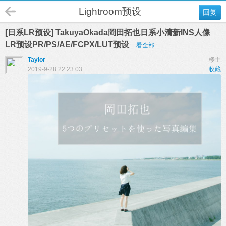
Lightroom预设
回复
[日系LR预设] TakuyaOkada岡田拓也日系小清新INS人像
LR预设PR/PS/AE/FCPX/LUT预设
看全部
Taylor
楼主
2019-9-28 22:23:03
收藏