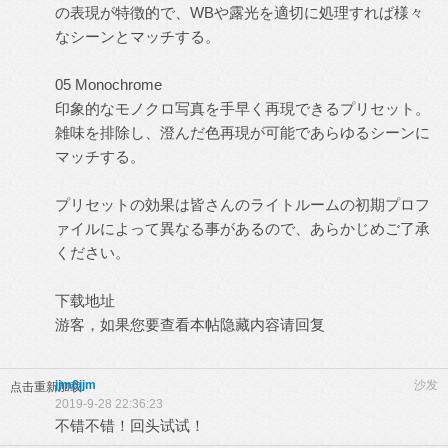
の表現が特徴的で、WBや露光を適切に処理すれば様々
なシーンとマッチする。
05 Monochrome
印象的なモノクロ写真を手早く再現できるプリセット。
雑味を排除し、澄んだ色再現が可能であらゆるシーンに
マッチする。
プリセットの効果は皆さんのライトルームの初期プロフ
ァイルによって異なる事があるので、あらかじめご了承
ください。
下载地址
游客，如果您要查看本帖隐藏内容请
回复
jjm6jjm
沙发
点击重新加载
2019-9-28 22:36:23
不错不错！回头试试！