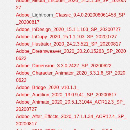
Adobe_Media_Encoder_2020_14.3.1.39_SP_202007
27
Adobe_
Lightroom
_Classic_9.4.0.202008061458_SP
_20200817
Adobe_InDesign_2020_15.1.1.103_SP_20200727
Adobe_InCopy_2020_15.1.1.103_SP_20200727
Adobe_Illustrator_2020_24.2.3.521_SP_20200817
Adobe_Dreamweaver_2020_20.2.0.15263_SP_2020
0622
Adobe_Dimension_3.3.0.2422_SP_20200622
Adobe_Character_Animator_2020_3.3.1.6_SP_2020
0622
Adobe_Bridge_2020_v10.1.1_
Adobe_Audition_2020_13.0.9.41_SP_20200817
Adobe_Animate_2020_20.5.1.31044_ACR12.3_SP_
20200727
Adobe_After_Effects_2020_17.1.1.34_ACR12.4_SP_
20200817