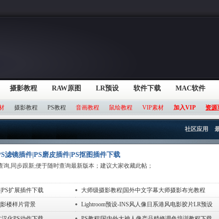
摄影教程
RAW原图
LR预设
软件下载
MAC软件
材
摄影教程
PS教程
音画教程
鼠绘教程
VIP素材
加入VIP
资源
社区应用
S滤镜插件|PS磨皮插件|PS抠图插件下载
查询,同步跟新;便于随时查询最新版本；建议大家收藏此帖；
|PS扩展插件下载
大师级摄影教程|国外中文字幕大师摄影布光教程
|影楼样片背景
Lightroom预设-INS风人像日系港风电影胶片LR预设
文汉化PS动作下载
PS教程|国内外大神人像产品精修调色培训教程下载