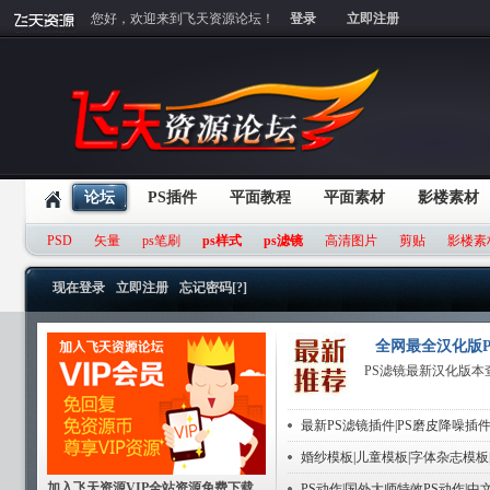
您好，欢迎来到飞天资源论坛！
登录
立即注册
论坛
PS插件
平面教程
平面素材
影楼素材
PSD
矢量
ps笔刷
ps样式
ps滤镜
高清图片
剪贴
影楼素
现在登录
立即注册
忘记密码[?]
全网最全汉化版P
PS滤镜最新汉化版本
最新PS滤镜插件|PS磨皮降噪插件
婚纱模板|儿童模板|字体杂志模板
加入飞天资源VIP全站资源免费下载
PS动作|国外大师特效PS动作|中