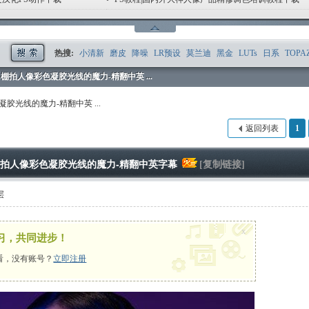
1
2
3
4
5
6
热搜:
小清新
磨皮
降噪
LR预设
莫兰迪
黑金
LUTs
日系
TOPA
ler - 棚拍人像彩色凝胶光线的魔力-精翻中英 ...
像彩色凝胶光线的魔力-精翻中英 ...
返回列表
1
er - 棚拍人像彩色凝胶光线的魔力-精翻中英字幕
[复制链接]
层
x
习，共同进步！
看，没有账号？
立即注册