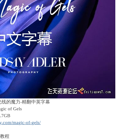
光线的魔力-精翻中英字幕
gic of Gels
.7GB
hy.com/magic-of-gels/
频教程