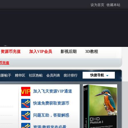
设为首页
收藏本站
资源币充值
加入VIP会员
影视后期
3D教程
币充值
快捷导航
最新帖子
精华区
社区热帖
会员列表
统计排行
加入飞天资源VIP通道
快速免费获取资源币
问题互助，答疑解惑
资源/教程发布必看