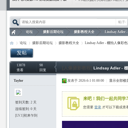
帖子
论坛
摄影后期论坛
摄影教程大全
Lindsay Ad
论坛
摄影后期论坛
摄影教程大全
Lindsay Adler - 棚拍人
飞
»
›
›
›
13878
98
飞
»
›
›
[人像摄影教程]
›
Lindsay Adl
查看
回复
Taylor
发表于 2026-6-1 01:00:00
|
显示全部楼
来吧！我们一起共同学
签到天数: 2 天
您需要
登录
才可以下载或查
连续签到: 0 天
天
[LV.1]初来乍到
天