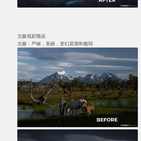
北极戏剧预设
北极：严峻，美丽，变幻莫测和脆弱