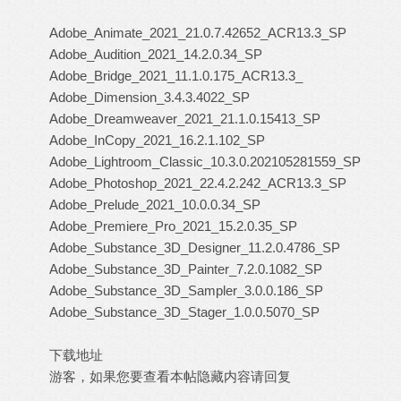
Adobe_Animate_2021_21.0.7.42652_ACR13.3_SP
Adobe_Audition_2021_14.2.0.34_SP
Adobe_Bridge_2021_11.1.0.175_ACR13.3_
Adobe_Dimension_3.4.3.4022_SP
Adobe_Dreamweaver_2021_21.1.0.15413_SP
Adobe_InCopy_2021_16.2.1.102_SP
Adobe_
Lightroom
_Classic_10.3.0.202105281559_SP
Adobe_Photoshop_2021_22.4.2.242_ACR13.3_SP
Adobe_Prelude_2021_10.0.0.34_SP
Adobe_Premiere_Pro_2021_15.2.0.35_SP
Adobe_
Substance
_3D_Designer_11.2.0.4786_SP
Adobe_Substance_3D_Painter_7.2.0.1082_SP
Adobe_Substance_3D_Sampler_3.0.0.186_SP
Adobe_Substance_3D_Stager_1.0.0.5070_SP
下载地址
游客，如果您要查看本帖隐藏内容请
回复