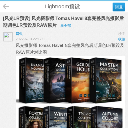
Lightroom预设
回复
[风光LR预设] 风光摄影师 Tomas Havel 8套完整风光摄影后
期调色LR预设及RAW原片
看全部
网虫
楼主
2022-6-13 22:17:03
收藏
风光摄影
师 Tomas Havel 8套完整风光后期调色
LR预设
及
RAW
原片对比图