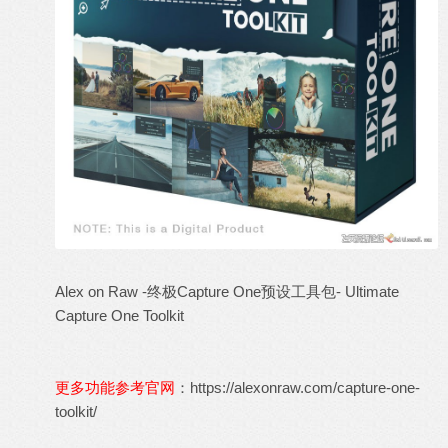
Alex on Raw -终极Capture One预设工具包- Ultimate
Capture One Toolkit
更多功能参考官网
：
https://alexonraw.com/capture-one-
toolkit/