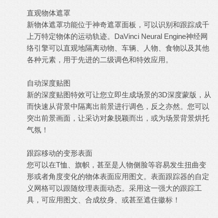
直观物体遮罩
新物体遮罩功能位于神奇遮罩面板，可以识别和跟踪成千
上万特定物体的运动轨迹。DaVinci Neural Engine神经网
络引擎可以直观地隔离动物、车辆、人物、食物以及其他
各种元素，用于先进的二级调色和特效应用。
自动深度贴图
新的深度贴图特效可让您立即生成场景的3D深度蒙版，从
而快速从
背景
中隔离出前景进行调色，反之亦然。您可以
突出前景画面，让采访对象脱颖而出，或为场景
背景
烘托
气氛！
跟踪移动的变形表面
您可以在T恤、旗帜，甚至是人物侧脸等容易发生扭曲变
形或者角度变化的物体表面应用图文。表面跟踪器的自定
义网格可以跟随
纹理
表面动态。采用这一强大的跟踪工
具，可应用图文、合成纹身、或甚至遮住徽标！