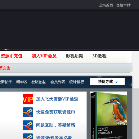
设为首页
收藏本站
资源币充值
加入VIP会员
影视后期
3D教程
币充值
快捷导航
最新帖子
精华区
社区热帖
会员列表
统计排行
加入飞天资源VIP通道
快速免费获取资源币
问题互助，答疑解惑
资源/教程发布必看