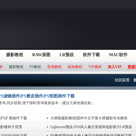
摄影教程
RAW原图
LR预设
软件下载
MAC软件
材
摄影教程
PS教程
音画教程
鼠绘教程
VIP素材
加入VIP
资源
社区应用
S滤镜插件|PS磨皮插件|PS抠图插件下载
查询,同步跟新;便于随时查询最新版本；建议大家收藏此帖；
|PS扩展插件下载
大师级摄影教程|国外中文字幕大师摄影布光教程
|影楼样片背景
Lightroom预设-INS风人像日系港风电影胶片LR预设
文汉化PS动作下载
PS教程|国内外大神人像产品精修调色培训教程下载