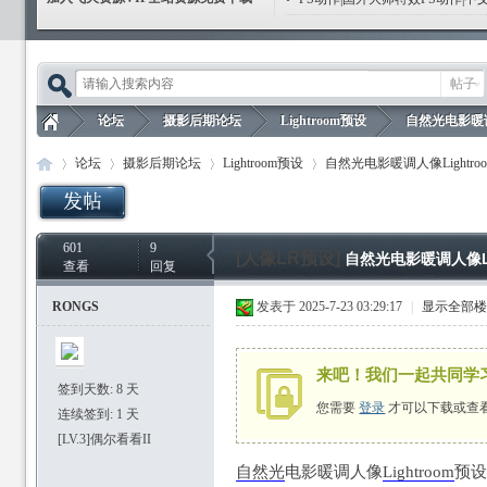
帖子
论坛
摄影后期论坛
Lightroom预设
自然光电影暖调人像L
论坛
摄影后期论坛
Lightroom预设
自然光电影暖调人像Lightroom预设 N
飞
»
›
›
›
601
9
飞
»
›
›
[人像LR预设]
›
自然光电影暖调人像Lightr
查看
回复
RONGS
发表于 2025-7-23 03:29:17
|
显示全部
来吧！我们一起共同学
签到天数: 8 天
您需要
登录
才可以下载或查
连续签到: 1 天
天
[LV.3]偶尔看看II
自然光
电影暖调人像
Lightroom
预设 N
天