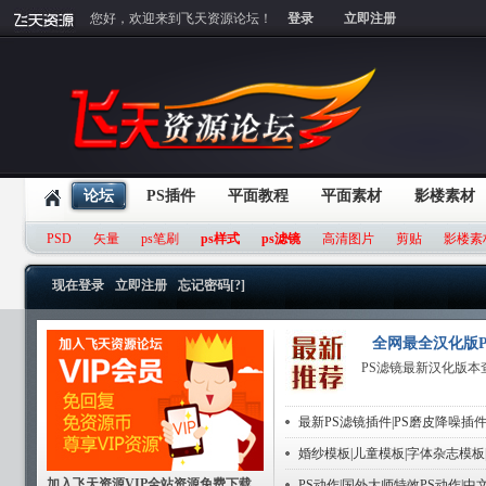
您好，欢迎来到飞天资源论坛！
登录
立即注册
论坛
PS插件
平面教程
平面素材
影楼素材
PSD
矢量
ps笔刷
ps样式
ps滤镜
高清图片
剪贴
影楼素
现在登录
立即注册
忘记密码[?]
全网最全汉化版P
PS滤镜最新汉化版本
最新PS滤镜插件|PS磨皮降噪插件
婚纱模板|儿童模板|字体杂志模板
加入飞天资源VIP全站资源免费下载
PS动作|国外大师特效PS动作|中