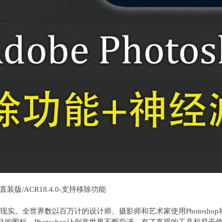
8.0正式直装版/ACR18.4.0-支持移除功能
装版象现实。全世界数以百万计的设计师、摄影师和艺术家使用Photos