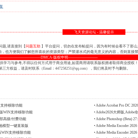
复
飞天资源论坛 - 温馨提示
问题,请直接到【
问题互助
】平台提问，切勿在发布帖提问，因为有时候会看不了那么
鼓励，也方便我们了解您所喜欢的资源类型；严禁灌水式的毫无意义的内容，否则直接
----------------------------------DMCA-版权申明------------------------
供学习与参考,不得以任何方式用于商业用途,如需商用请联系版权拥者取得商业授权
权益，请及时联系（Email：447258251@qq.com），我们将及时予与删除。
装绿色版支持移除功能
•
Adobe Acrobat Pro DC 
25 免安装版WIN支持移除功能
•
Adobe2026大师版,Adob
版解锁全部高级/付费功能
•
Adobe Photoshop (Be
式移除本地模型一键直装版
•
Adobe Media Encoder 20
1 免安装版WIN支持移除功能
•
Adobe Media Encoder 2