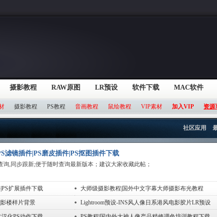
摄影教程
RAW原图
LR预设
软件下载
MAC软件
材
摄影教程
PS教程
音画教程
鼠绘教程
VIP素材
加入VIP
资源
社区应用
S滤镜插件|PS磨皮插件|PS抠图插件下载
查询,同步跟新;便于随时查询最新版本；建议大家收藏此帖；
|PS扩展插件下载
大师级摄影教程|国外中文字幕大师摄影布光教程
|影楼样片背景
Lightroom预设-INS风人像日系港风电影胶片LR预设
文汉化PS动作下载
PS教程|国内外大神人像产品精修调色培训教程下载