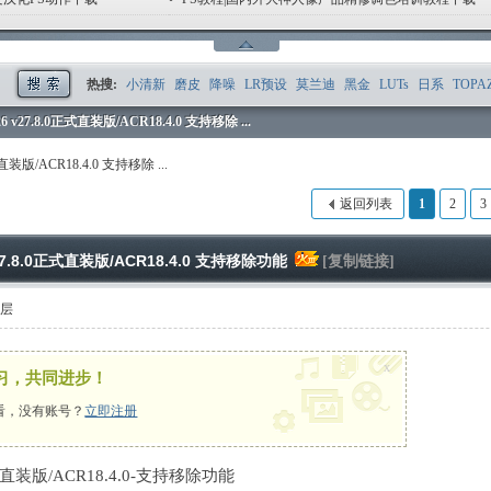
1
2
3
4
5
6
热搜:
小清新
磨皮
降噪
LR预设
莫兰迪
黑金
LUTs
日系
TOPA
026 v27.8.0正式直装版/ACR18.4.0 支持移除 ...
正式直装版/ACR18.4.0 支持移除 ...
返回列表
1
2
3
 v27.8.0正式直装版/ACR18.4.0 支持移除功能
[复制链接]
楼层
x
习，共同进步！
看，没有账号？
立即注册
8.0正式直装版/ACR18.4.0-支持移除功能