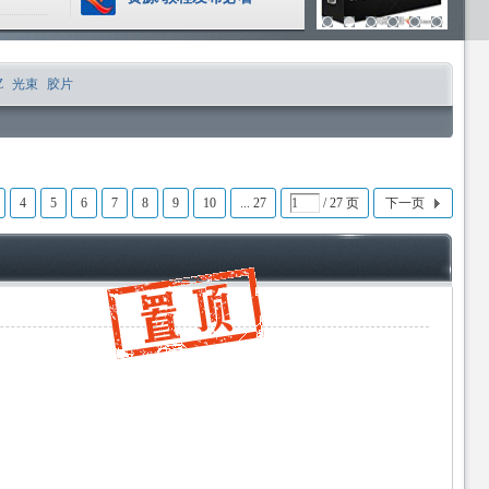
Z
光束
胶片
4
5
6
7
8
9
10
... 27
/ 27 页
下一页