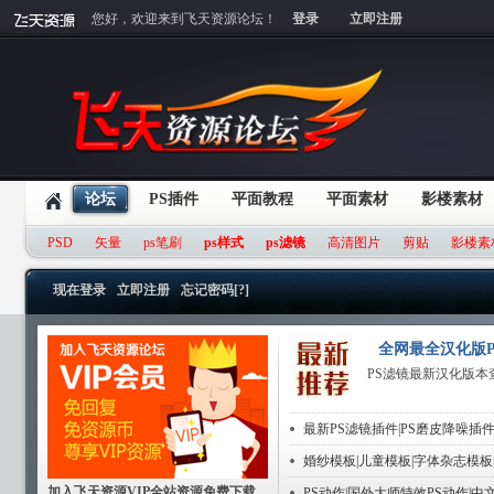
您好，欢迎来到飞天资源论坛！
登录
立即注册
论坛
PS插件
平面教程
平面素材
影楼素材
PSD
矢量
ps笔刷
ps样式
ps滤镜
高清图片
剪贴
影楼素
现在登录
立即注册
忘记密码[?]
全网最全汉化版P
PS滤镜最新汉化版本
最新PS滤镜插件|PS磨皮降噪插件
婚纱模板|儿童模板|字体杂志模板
加入飞天资源VIP全站资源免费下载
PS动作|国外大师特效PS动作|中