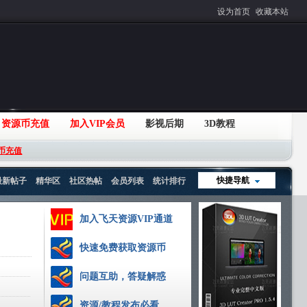
设为首页
收藏本站
资源币充值
加入VIP会员
影视后期
3D教程
币充值
快捷导航
最新帖子
精华区
社区热帖
会员列表
统计排行
加入飞天资源VIP通道
快速免费获取资源币
问题互助，答疑解惑
资源/教程发布必看