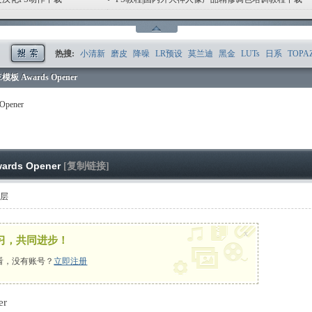
1
2
3
4
5
6
热搜:
小清新
磨皮
降噪
LR预设
莫兰迪
黑金
LUTs
日系
TOPA
 Awards Opener
pener
ds Opener
[复制链接]
楼层
x
习，共同进步！
看，没有账号？
立即注册
er