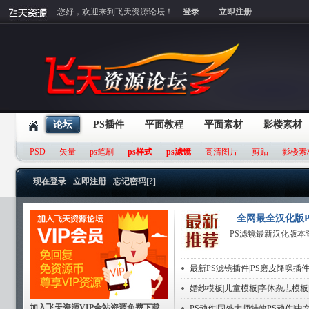
您好，欢迎来到飞天资源论坛！
登录
立即注册
论坛
PS插件
平面教程
平面素材
影楼素材
PSD
矢量
ps笔刷
ps样式
ps滤镜
高清图片
剪贴
影楼素
现在登录
立即注册
忘记密码[?]
全网最全汉化版P
PS滤镜最新汉化版本
最新PS滤镜插件|PS磨皮降噪插件
婚纱模板|儿童模板|字体杂志模板
加入飞天资源VIP全站资源免费下载
PS动作|国外大师特效PS动作|中