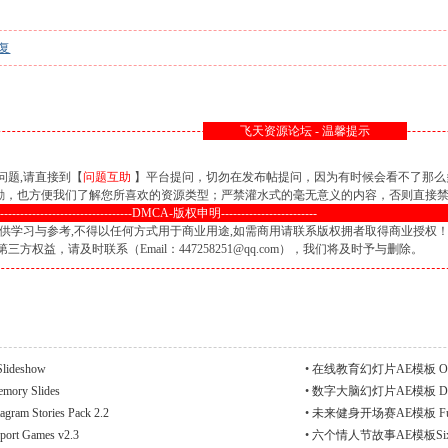
复
飞天资源论坛 - 温馨提示
问题,请直接到【
问题互助
】平台提问，切勿在发布帖提问，因为有时候会看不了那么
鼓励，也方便我们了解您所喜欢的资源类型；严禁灌水式的毫无意义的内容，否则直接
----------------------------------DMCA-版权申明------------------------
供学习与参考,不得以任何方式用于商业用途,如需商用请联系版权拥者取得商业授权
权益，请及时联系（Email：447258251@qq.com），我们将及时予与删除。
ideshow
•
在线教育幻灯片AE模板 Online 
y Slides
•
数字大脑幻灯片AE模板 Digital
ram Stories Pack 2.2
•
未来健身开场赛AE模板 Future 
t Games v2.3
•
六个情人节故事AE模板Six Valen