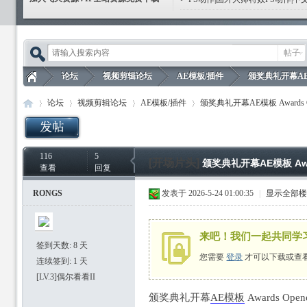
帖子
论坛
视频剪辑论坛
AE模板/插件
颁奖典礼开幕AE模板
论坛
视频剪辑论坛
AE模板/插件
颁奖典礼开幕AE模板 Awards O
飞
»
›
›
›
116
5
飞
»
›
›
[开场片头]
›
颁奖典礼开幕AE模板 Awar
查看
回复
RONGS
发表于 2026-5-24 01:00:35
|
显示全部
来吧！我们一起共同学
签到天数: 8 天
您需要
登录
才可以下载或查
连续签到: 1 天
天
[LV.3]偶尔看看II
颁奖典礼开幕
AE模板
Awards Open
天