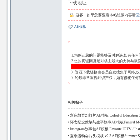
下载地址
游客，如果您要查看本帖隐藏内容请
回
AE模板
1.为保证您的问题能够及时解决,如有任何
2.您的真诚回复是对楼主最大的支持与
--
》资源下载链接由会员自发搜集于网络,仅
》论坛非常重视知识产权，如有侵犯任何第三方
相关帖子
•
彩色教育幻灯片AE模板 Colorful Education Sl
•
怀念纪念致敬与生平故事AE模板Funeral Memor
•
Instagram故事包AE模板 Favorite IGTV / Instag
•
夏季运动会片头模板 v2.3 AE模板Summer Spor