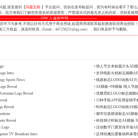
问题,请直接到【
问题互助
】平台提问，切勿在发布帖提问，因为有时候会看不了那么
鼓励，也方便我们了解您所喜欢的资源类型；严禁灌水式的毫无意义的内容，否则直接
----------------------------------DMCA-版权申明------------------------
供学习与参考,不得以任何方式用于商业用途,如需商用请联系版权拥者取得商业授权
权益，请及时联系（Email：447258251@qq.com），我们将及时予与删除。
go
•
情人节文本标题片头AE模板Val
o Intro
•
史诗电影火焰标志揭晓AE模板 Epic
Sports News
•
线路标志LODO动画AE片头模板 
o Reveal
•
AE模板+PR模板-情人节故事竖版模板
ut Logo Reveal
•
优雅霓虹LOGO标志揭晓动画A
veal
•
15种手机APP应用促销手机模型A
Reveal
•
时尚标志LOGO动画AE模板-T
itions
•
都市垃圾摇滚标志AE模板 Urban
 Reveal
•
科技倒计时标志AE模板-Tech 
 Logo
•
活动数字门票宣传开场AE模板 Eve
TV Broadcast Intro
•
足球转播比赛集锦和体育推广AE模板