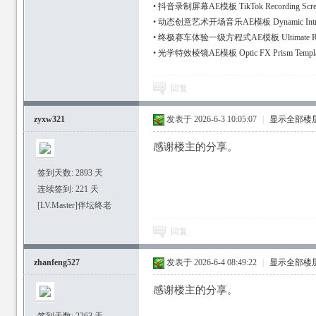
•
抖音录制屏幕AE模板 TikTok Recording Scre
•
动态创意艺术开场音乐AE模板 Dynamic Intro Crea
•
终极赛车体验一级方程式AE模板 Ultimate Racin
•
光学特效棱镜AE模板 Optic FX Prism Templa
回复
zyxw321
发表于 2026-6-3 10:05:07
|
显示全部楼
感谢楼主的分享。
签到天数: 2893 天
连续签到: 221 天
[LV.Master]伴坛终老
回复
zhanfeng527
发表于 2026-6-4 08:49:22
|
显示全部楼
感谢楼主的分享。