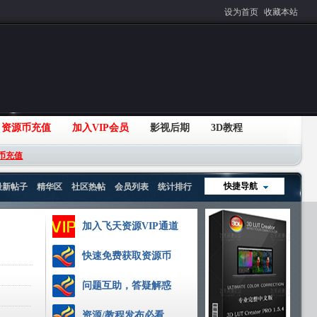
设为首页
收藏本站
资源币充值
加入VIP会员
影视后期
3D教程
币充值
快捷导航
最新帖子
精华区
社区热帖
会员列表
统计排行
加入飞天资源VIP通道
快速免费获取资源币
问题互助，答疑解惑
资源/教程发布必看