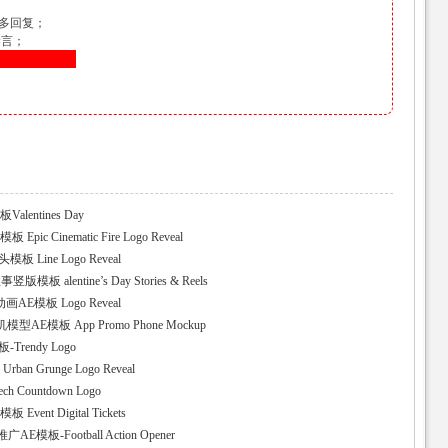
多回复；
禁言；
！
entines Day
 Cinematic Fire Logo Reveal
Line Logo Reveal
 alentine’s Day Stories & Reels
E模板 Logo Reveal
E模板 App Promo Phone Mockup
rendy Logo
 Grunge Logo Reveal
Countdown Logo
nt Digital Tickets
-Football Action Opener