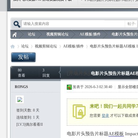
帖子
论坛
视频剪辑论坛
AE模板/插件
电影片头预告片标题AE模
论坛
视频剪辑论坛
AE模板/插件
电影片头预告片标题AE模板 Impact Tr
飞
»
›
›
›
80
3
飞
»
›
›
[开场片头]
›
电影片头预告片标题AE模板 Imp
查看
回复
RONGS
发表于 2026-6-3 02:38:40
|
显示全部楼
来吧！我们一起共同学
签到天数: 8 天
您需要
登录
才可以下载或查
连续签到: 1 天
天
[LV.3]偶尔看看II
电影片头预告片标题
AE模板
Impact 
天