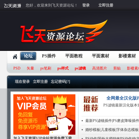
您好，欢迎来到飞天资源论坛！
登录
立即注册
论坛
PS插件
平面教程
平面素材
影楼素材
PSD
矢量
ps笔刷
ps样式
ps滤镜
高清图片
剪贴
影楼素
现在登录
立即注册
忘记密码[?]
全网最全汉化版P
PS滤镜最新汉化版本
最新PS滤镜插件|PS磨皮降噪插件
婚纱模板|儿童模板|字体杂志模板
加入飞天资源VIP全站资源免费下载
PS动作|国外大师特效PS动作|中