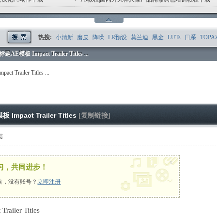
1
2
3
4
5
6
热搜:
小清新
磨皮
降噪
LR预设
莫兰迪
黑金
LUTs
日系
TOPA
板 Impact Trailer Titles ...
ailer Titles ...
act Trailer Titles
[复制链接]
层
x
习，共同进步！
看，没有账号？
立即注册
Trailer Titles