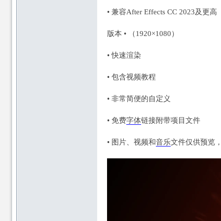
• 兼容After Effects CC 2023及更高
版本 • （1920×1080）
论
• 快速渲染
论
• 包含视频教程
• 非常简便的自定义
• 免费
字体
链接附带项目文件
• 图片、视频和
音乐
文件仅供预览
坛
坛