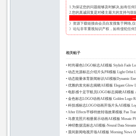
1.为保证您的问题能够及时解决,如有任何
2.您的真诚回复是对楼主最大的支持与
--
》资源下载链接由会员自发搜集于网络,仅
》论坛非常重视知识产权，如有侵犯任何第三方
相关帖子
•
时尚褪色LOGO标志AE模板 Stylish Fade Lo
•
动态光源标志介绍片头PR模板 Light Orbit Log
•
动态能量体育新闻标识AE模板Dynamic Energy 
•
优雅的发光标志揭晓AE模板 Elegant Glow Log
•
电影感十足宇航员LOGO标志揭晓AE模板 Astrona
•
金色标志LOGO动画AE模板 Golden Logo Re
•
科技感标志LOGO动画开场片头AE模板 Logo 
•
After Effects平移特效转场效果模板 Pan Trans
•
马赛克照片相册展示动画AE模板 Mosaic Photo
•
神经数据流标志AE模板-Neural Data Streams
•
晨间新闻电视开场AE模板 Morning News Opener 