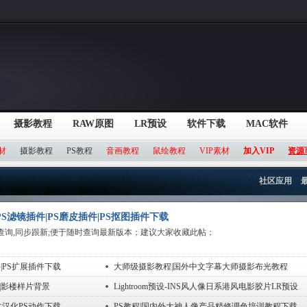
摄影教程
RAW原图
LR预设
软件下载
MAC软件
材
摄影教程
PS教程
音画教程
鼠绘教程
VIP素材
加入VIP
资源
社区应用
S滤镜插件|PS磨皮插件|PS抠图插件下载
查询,同步跟新;便于随时查询最新版本；建议大家收藏此帖；
|PS扩展插件下载
大师级摄影教程|国外中文字幕大师摄影布光教程
|影楼样片背景
Lightroom预设-INS风人像日系港风电影胶片LR预设
文汉化PS动作下载
PS教程|国内外大神人像产品精修调色培训教程下载