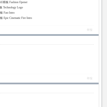
Fashion Opener
chnology Logo
st Intro
Cinematic Fire Intro
举报
举报