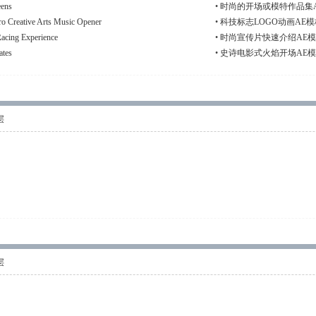
ens
•
时尚的开场或模特作品集AE模板 
tive Arts Music Opener
•
科技标志LOGO动画AE模板 Te
g Experience
•
时尚宣传片快速介绍AE模板 Fa
tes
•
史诗电影式火焰开场AE模板 Epic 
层
层