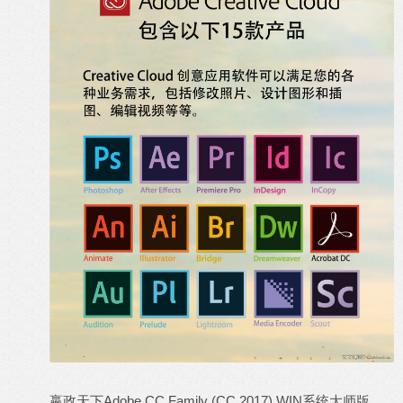
嬴政天下Adobe CC Family (CC 2017) WIN系统大师版