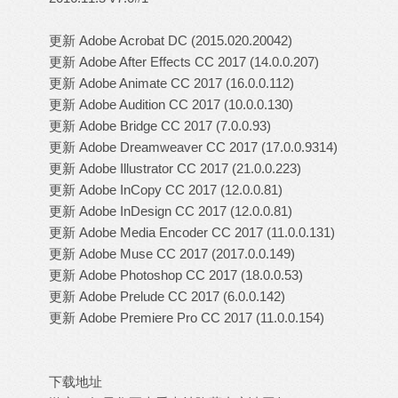
更新 Adobe Acrobat DC (2015.020.20042)
更新 Adobe After Effects CC 2017 (14.0.0.207)
更新 Adobe Animate CC 2017 (16.0.0.112)
更新 Adobe Audition CC 2017 (10.0.0.130)
更新 Adobe Bridge CC 2017 (7.0.0.93)
更新 Adobe Dreamweaver CC 2017 (17.0.0.9314)
更新 Adobe Illustrator CC 2017 (21.0.0.223)
更新 Adobe InCopy CC 2017 (12.0.0.81)
更新 Adobe InDesign CC 2017 (12.0.0.81)
更新 Adobe Media Encoder CC 2017 (11.0.0.131)
更新 Adobe Muse CC 2017 (2017.0.0.149)
更新 Adobe Photoshop CC 2017 (18.0.0.53)
更新 Adobe Prelude CC 2017 (6.0.0.142)
更新 Adobe Premiere Pro CC 2017 (11.0.0.154)
下载地址