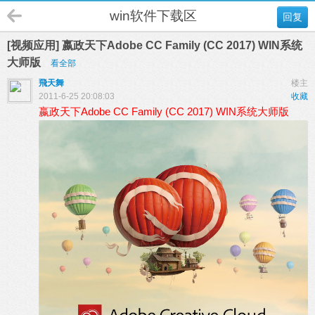
win软件下载区
回复
[视频应用] 嬴政天下Adobe CC Family (CC 2017) WIN系统
大师版
看全部
飛天舞
楼主
2011-6-25 20:08:03
收藏
嬴政天下Adobe CC Family (CC 2017) WIN系统大师版