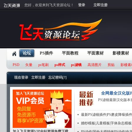
您好，欢迎来到飞天资源论坛！
登录
立即注册
论坛
PS插件
平面教程
平面素材
影楼素材
PSD
矢量
ps笔刷
ps样式
ps滤镜
高清图片
剪贴
影楼素
现在登录
立即注册
忘记密码[?]
全网最全汉化版P
PS滤镜最新汉化版本
最新PS滤镜插件|PS磨皮降噪插件
婚纱模板|儿童模板|字体杂志模板
加入飞天资源VIP全站资源免费下载
PS动作|国外大师特效PS动作|中