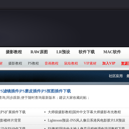
摄影教程
RAW原图
LR预设
软件下载
MAC软件
材
摄影教程
PS教程
音画教程
鼠绘教程
VIP素材
加入VIP
资源
社区应用
S滤镜插件|PS磨皮插件|PS抠图插件下载
查询,同步跟新;便于随时查询最新版本；建议大家收藏此帖；
|PS扩展插件下载
大师级摄影教程|国外中文字幕大师摄影布光教程
|影楼样片背景
Lightroom预设-INS风人像日系港风电影胶片LR预设
文汉化PS动作下载
PS教程|国内外大神人像产品精修调色培训教程下载