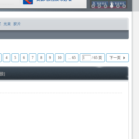
Z
光束
胶片
4
5
6
7
8
9
10
... 65
/ 65 页
下一页
接]