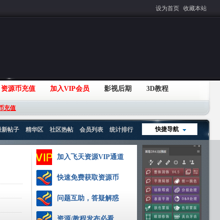
设为首页
收藏本站
资源币充值
加入VIP会员
影视后期
3D教程
币充值
快捷导航
最新帖子
精华区
社区热帖
会员列表
统计排行
加入飞天资源VIP通道
快速免费获取资源币
问题互助，答疑解惑
资源/教程发布必看