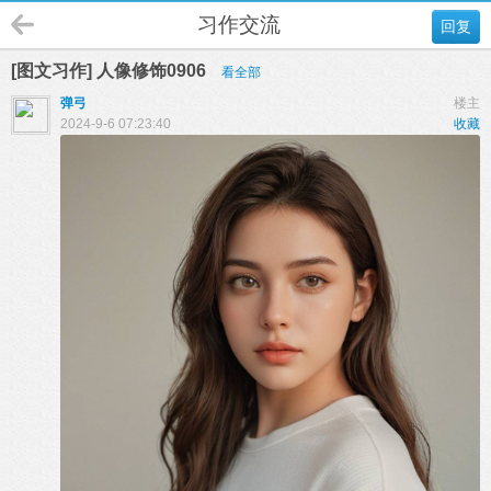
习作交流
回复
[图文习作] 人像修饰0906
看全部
弹弓
楼主
2024-9-6 07:23:40
收藏